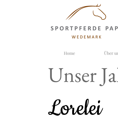
Home
Über u
Unser J
Lorelei