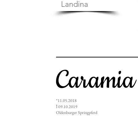
Landina
Caramia
*11.05.2018
ꝉ
09.10.2019
Oldenburger Springpferd