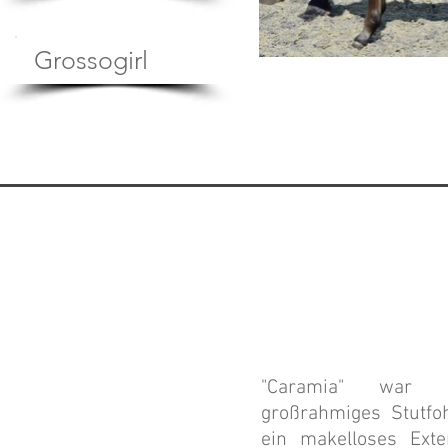
Grossogirl
"Caramia" war 
großrahmiges Stutfoh
ein makelloses Ext